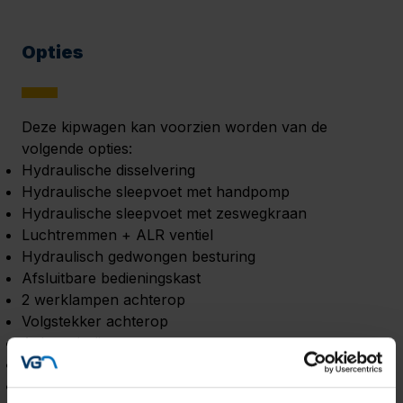
Opties
Deze kipwagen kan voorzien worden van de
volgende opties:
Hydraulische disselvering
Hydraulische sleepvoet met handpomp
Hydraulische sleepvoet met zeswegkraan
Luchtremmen + ALR ventiel
Hydraulisch gedwongen besturing
Afsluitbare bedieningskast
2 werklampen achterop
Volgstekker achterop
Achteruit rij zoemer
Kunststof gereedschapskist
Kogeltrekhaak K80