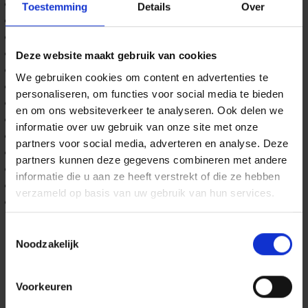
Stuurkogel K50
Toestemming
Details
Over
Vetnippels van fusee centraal
Waterkering
Gespoten in bedrijfskleur (max. 2 kleuren
Deze website maakt gebruik van cookies
Automatische smeersysteem
We gebruiken cookies om content en advertenties te
Trap op aluminium afdekluiken
personaliseren, om functies voor social media te bieden
Rocky 18-XL aluminium dakluiken type MK2
en om ons websiteverkeer te analyseren. Ook delen we
Asfaltklep
informatie over uw gebruik van onze site met onze
Beveiliging op aluminium afdekluiken
partners voor social media, adverteren en analyse. Deze
Commando stuurstang met snelsluiting
partners kunnen deze gegevens combineren met andere
Schepsteun aan onderzijde bak
informatie die u aan ze heeft verstrekt of die ze hebben
Baggerknevels links en rechts
verzameld op basis van uw gebruik van hun services.
Hydraulisch opklapbare bumper
Toestemmingsselectie
Noodzakelijk
Specificaties
Voorkeuren