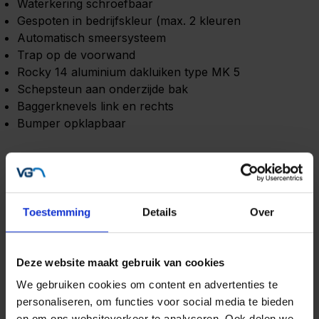
Waterkering schroefbaar
Gespoten in bedrijfskleur (max. 2 kleuren
Automatisch smeersysteem
Trap op de voorwand
Rocky 14 aluminium dakluiken type MK 5
Schepsteun aan onderzijde bak
Baggerknevels link en rechts
Bumper opklapbaar
Specificaties
Toestemming
Details
Over
Deze website maakt gebruik van cookies
We gebruiken cookies om content en advertenties te
personaliseren, om functies voor social media te bieden
en om ons websiteverkeer te analyseren. Ook delen we