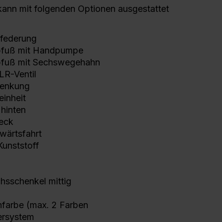
ann mit folgenden Optionen ausgestattet
lfederung
ppfuß mit Handpumpe
pfuß mit Sechswegehahn
LR-Ventil
lenkung
inheit
 hinten
eck
wärtsfahrt
unststoff
hsschenkel mittig
enfarbe (max. 2 Farben
ersystem