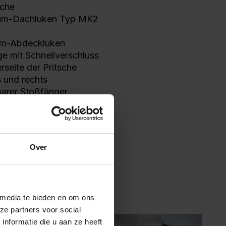
sche
ium-Dachluken Typ MK2
ium-Abdeckluken
 mit Schnellverschluss
rseite der Pritsche
s und rechts
barer Stoßfänger
ll 1700
Over
 media te bieden en om ons
ze partners voor social
nformatie die u aan ze heeft