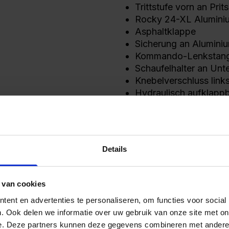
Trittstufe vorn an Prit
Rocky 24-XL Alumin
Asphaltklappe
Sicherung an Alumin
Kommando-Lenkstange
Schaufelhalter an Unte
Knebelverschluss link
Hydraulisch aufklapp
Widespread-Fahrgeste
Details
Medien
 van cookies
ent en advertenties te personaliseren, om functies voor social
. Ook delen we informatie over uw gebruik van onze site met on
e. Deze partners kunnen deze gegevens combineren met andere i