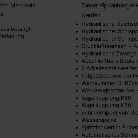
nden Merkmale:
Dieser Kippanhänger k
se
werden:
Hydraulische Deichse
aus betätigt
Hydraulischer Schle
 Entladung
Hydraulischer Schlep
Druckluftbremsen + A
Hydraulische Zwangs
Abschließbare Bediene
2 Arbeitsscheinwerfer
Folgesteckdose am H
Warnsummer für Rück
Werkzeugkasten aus K
Kugelkupplung K80
Kugelkupplung K50
Schmiernippel vom Ac
Wassersperre
rt
Spritzlackiert in Firm
Automatisches Schmi