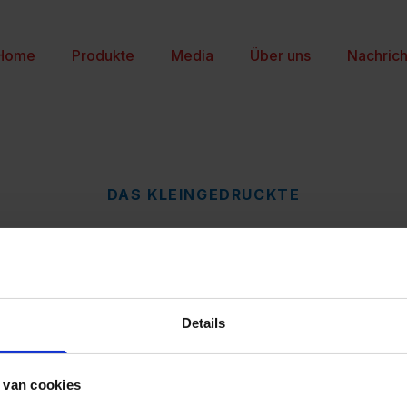
Home
Produkte
Media
Über uns
Nachric
DAS KLEINGEDRUCKTE
Privacy
Details
 van cookies