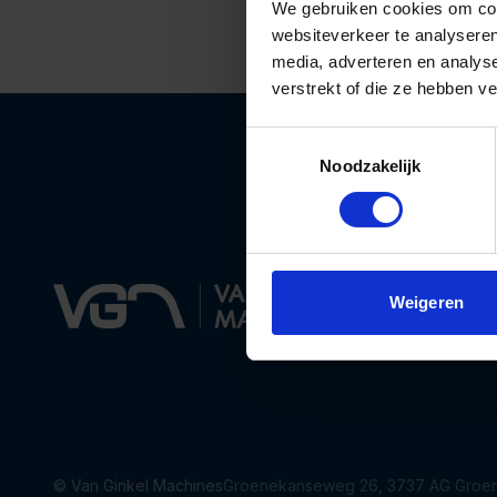
We gebruiken cookies om cont
websiteverkeer te analyseren
media, adverteren en analys
verstrekt of die ze hebben v
Toestemmingsselectie
Noodzakelijk
Weigeren
© Van Ginkel Machines
Groenekanseweg 26, 3737 AG Groen