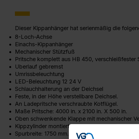
Dieser Kippanhänger hat serienmäßig die folge
8-Loch-Achse
Einachs-Kippanhänger
Mechanischer Stützfuß
Pritsche komplett aus HB 450, verschleißfester S
Uberlauf gebremst
Umrissbeleuchtung
LED-Beleuchtung 12 24 V
Schlauchhalterung an der Deichsel
Feste, in der Höhe verstellbare Deichsel.
An Ladepritsche verschraubte Kotflügel.
Maße Pritsche: 4000 in. x 2100 in. X 500 in.
Oben schwenkende Klappe mit mechanischer Ver
Kippzylinder montiert in kardanischer Aufhängu
Spurbreite: 1750 mm.