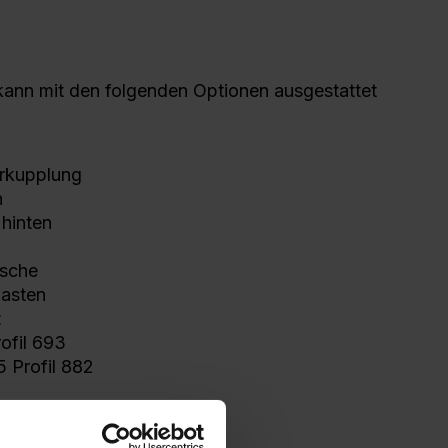
kann mit den folgenden Optionen ausgestattet
rkupplung
n
 hinten
tsche
asten
t
ofil 693
5 Profil 882