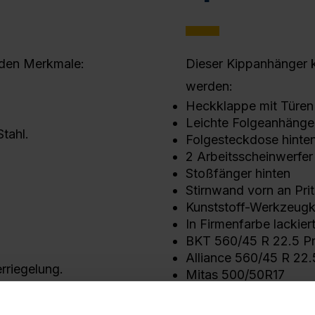
nden Merkmale:
Dieser Kippanhänger 
werden:
Heckklappe mit Türen
Leichte Folgeanhänge
tahl.
Folgesteckdose hinte
2 Arbeitsscheinwerfer
Stoßfänger hinten
Stirnwand vorn an Pri
Kunststoff-Werkzeugk
In Firmenfarbe lackier
BKT 560/45 R 22.5 Pr
Alliance 560/45 R 22.
riegelung.
Mitas 500/50R17
ng