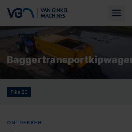
Baggertransportkipwage
Pike 20
ONTDEKKEN