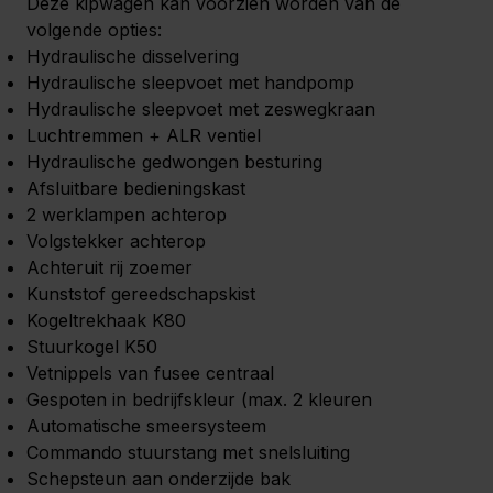
Deze kipwagen kan voorzien worden van de
volgende opties:
Hydraulische disselvering
Hydraulische sleepvoet met handpomp
Hydraulische sleepvoet met zeswegkraan
Luchtremmen + ALR ventiel
Hydraulische gedwongen besturing
Afsluitbare bedieningskast
2 werklampen achterop
Volgstekker achterop
Achteruit rij zoemer
Kunststof gereedschapskist
Kogeltrekhaak K80
Stuurkogel K50
Vetnippels van fusee centraal
Gespoten in bedrijfskleur (max. 2 kleuren
Automatische smeersysteem
Commando stuurstang met snelsluiting
Schepsteun aan onderzijde bak