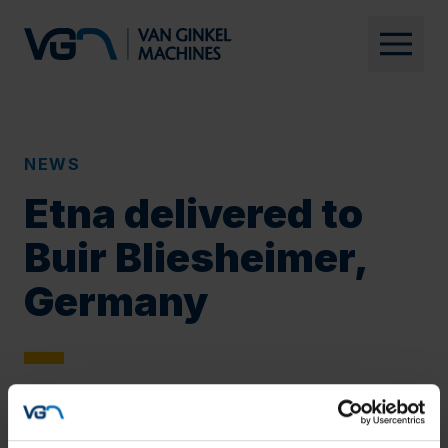
NEWS
Etna delivered to
Buir Bliesheimer,
Germany
17-07-2024