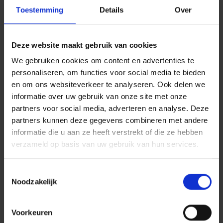
Toestemming
Details
Over
Deze website maakt gebruik van cookies
We gebruiken cookies om content en advertenties te
personaliseren, om functies voor social media te bieden
en om ons websiteverkeer te analyseren. Ook delen we
informatie over uw gebruik van onze site met onze
partners voor social media, adverteren en analyse. Deze
partners kunnen deze gegevens combineren met andere
informatie die u aan ze heeft verstrekt of die ze hebben
Recently, this beautiful high loader, the VGM Etna
verzameld op basis van uw gebruik van hun services.
was delivered to the German company Buir
Bliesheimer.
And immediately put to work!
Toestemmingsselectie
Noodzakelijk
Thank you for the fine cooperation and your
enthusiasm, and we wish you a lot of fun at work!
Voorkeuren