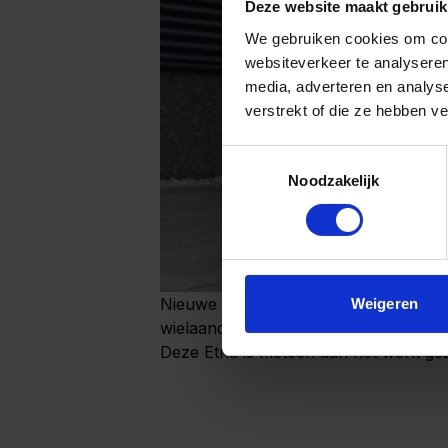
Deze website maakt gebruik
We gebruiken cookies om cont
websiteverkeer te analyseren
media, adverteren en analys
verstrekt of die ze hebben v
Toestemmingsselectie
Noodzakelijk
Nieuwe hooglosser Etna 22 afgeleverd
Weigeren
wielaandrijving, luchtaflaatsysteem en
Deze Etna is meteen aan het werk gez