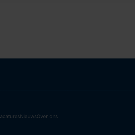
acatures
Nieuws
Over ons