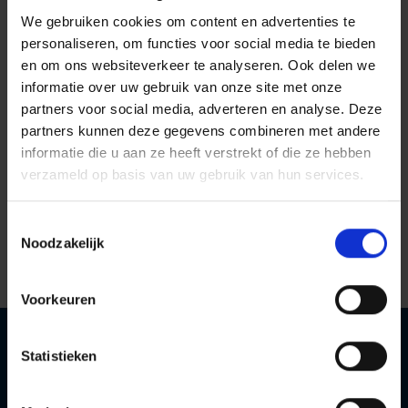
verhuurbedrijf! Voorzien van talloze opties voor
optimale inzetbaarheid.
We gebruiken cookies om content en advertenties te
Wij wensen jullie veel werkplezier!
personaliseren, om functies voor social media te bieden
Met dank aan onze dealer: Voets Tractoren en
en om ons websiteverkeer te analyseren. Ook delen we
Werktuigen!
informatie over uw gebruik van onze site met onze
partners voor social media, adverteren en analyse. Deze
partners kunnen deze gegevens combineren met andere
informatie die u aan ze heeft verstrekt of die ze hebben
verzameld op basis van uw gebruik van hun services.
Naar nieuws
Toestemmingsselectie
Noodzakelijk
Voorkeuren
Statistieken