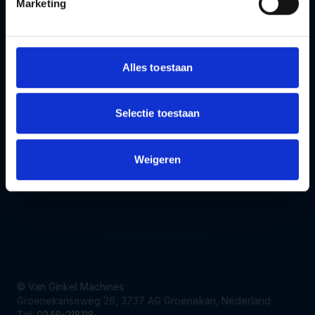
Marketing
Alles toestaan
Producten
Media
Vacatures
Selectie toestaan
Nieuws
Over ons
Weigeren
Volg ons op Facebook
Volg ons op Instagram
© Van Ginkel Machines
Groenekanseweg 26, 3737 AG Groenekan, Nederland
Tel:
0346-218118